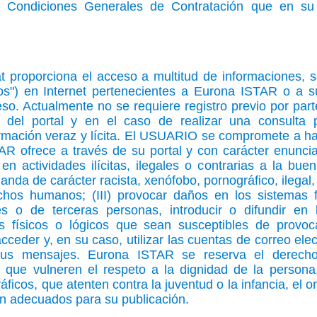
s Condiciones Generales de Contratación que en su 
t proporciona el acceso a multitud de informaciones, s
dos") en Internet pertenecientes a Eurona ISTAR o a su
o. Actualmente no se requiere registro previo por pa
o del portal y en el caso de realizar una consulta p
ormación veraz y lícita. El USUARIO se compromete a h
 ofrece a través de su portal y con carácter enunciat
 en actividades ilícitas, ilegales o contrarias a la buen
anda de carácter racista, xenófobo, pornográfico, ilegal,
echos humanos; (III) provocar daños en los sistemas 
 o de terceras personas, introducir o difundir en l
as físicos o lógicos que sean susceptibles de provoc
acceder y, en su caso, utilizar las cuentas de correo e
sus mensajes. Eurona ISTAR se reserva el derecho 
 que vulneren el respeto a la dignidad de la persona,
áficos, que atenten contra la juventud o la infancia, el o
ran adecuados para su publicación.