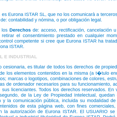
 es Eurona ISTAR SL, que no los comunicarà a terceros,
 de: contabilidad y nómina, o por obligación legal.
 los
Derechos
de: acceso, rectificación, cancelación u
retirar el consentimiento prestado en cualquier mo
 control competente si cree que Eurona ISTAR ha tratad
urona ISTAR.
L E INDUSTRIAL
esionaria, es titular de todos los derechos de propieda
 los elementos contenidos en la misma (a t�tulo enu
tos; marcas o logotipos, combinaciones de colores, estr
s de ordenador necesarios para su funcionamiento, acce
sus licenciantes. Todos los derechos reservados. En vi
o segundo, de la Ley de Propiedad Intelectual, quedan
ón y la comunicación pública, incluida su modalidad de
ontenidos de esta página web, con fines comerciales,
sin la autorización de Eurona ISTAR. El USUARIO se