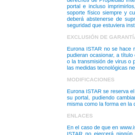
derechos de Propiedad Intel
portal e incluso imprimirl
soporte físico siempre y 
deberá abstenerse de supri
seguridad que estuviera ins
EXCLUSIÓN DE GARANTÍ
Eurona ISTAR no se hace re
pudieran ocasionar, a título
o la transmisión de virus o
las medidas tecnológicas nec
MODIFICACIONES
Eurona ISTAR se reserva el 
su portal, pudiendo cambiar
misma como la forma en la q
ENLACES
En el caso de que en www.ist
ISTAR no ejercerá ningún 