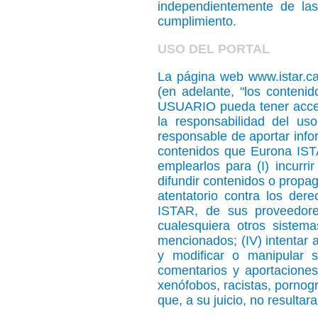
independientemente de la
cumplimiento.
USO DEL PORTAL
La página web www.istar.ca
(en adelante, "los conteni
USUARIO pueda tener acces
la responsabilidad del us
responsable de aportar inf
contenidos que Eurona ISTAR
emplearlos para (I) incurrir
difundir contenidos o propag
atentatorio contra los der
ISTAR, de sus proveedores
cualesquiera otros sistem
mencionados; (IV) intentar 
y modificar o manipular 
comentarios y aportaciones
xenófobos, racistas, pornogr
que, a su juicio, no resulta