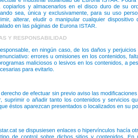
ectual e Industrial titularidad de Eurona ISTAR. Podrá 
os, copiarlos y almacenarlos en el disco duro de su or
cuando sea, única y exclusivamente, para su uso pers
mir, alterar, eludir o manipular cualquier dispositivo
talado en las páginas de Eurona ISTAR.
AS Y RESPONSABILIDAD
sponsable, en ningún caso, de los daños y perjuicios 
 enunciativo: errores u omisiones en los contenidos, falta
 programas maliciosos o lesivos en los contenidos, a p
esarias para evitarlo.
derecho de efectuar sin previo aviso las modificacione
, suprimir o añadir tanto los contenidos y servicios q
ue éstos aparezcan presentados o localizados en su por
ar.cat se dispusiesen enlaces o hipervínculos hacía otr
tipo de control sobre dichos sitios y contenidos. E